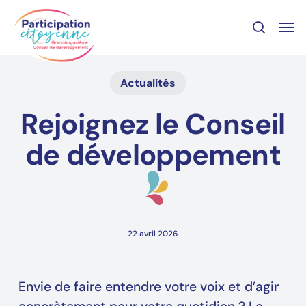
Skip
Panneau de gestion des cookies
Men
to
recher
main
content
Actualités
Rejoignez le Conseil
de développement
22 avril 2026
Envie de faire entendre votre voix et d’agir