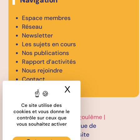
Espace membres
Réseau
Newsletter
Les sujets en cours
Nos publications
Rapport d’activités
Nous rejoindre
Contact
X
Masquer le band
Ce site utilise des
cookies et vous donne le
2026 © CODEV GrandAngoulême |
contrôle sur ceux que
vous souhaitez activer
Mentions légales
–
Politique de
confidentialité
–
Plan du site