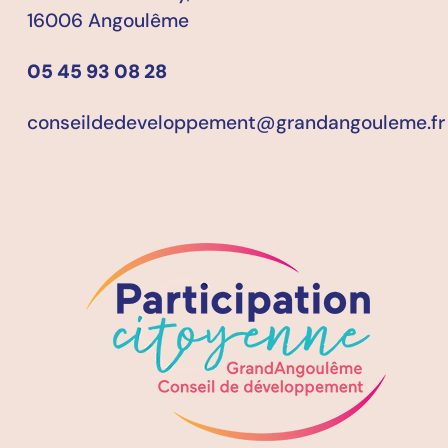
16006 Angoulême
05 45 93 08 28
conseildedeveloppement@grandangouleme.fr