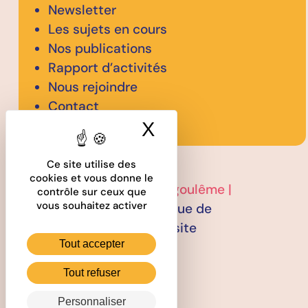
Newsletter
Les sujets en cours
Nos publications
Rapport d’activités
Nous rejoindre
Contact
X
Masquer le band
Ce site utilise des
cookies et vous donne le
2026 © CODEV GrandAngoulême |
contrôle sur ceux que
vous souhaitez activer
Mentions légales
–
Politique de
confidentialité
–
Plan du site
Tout accepter
Tout refuser
facebook codevangouleme16
facebook codevangouleme16
Personnaliser