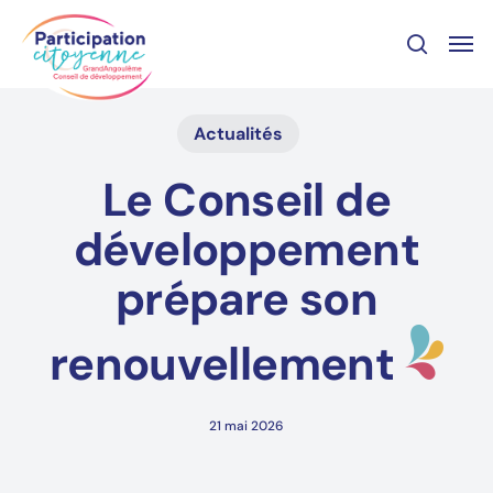
Skip
Panneau de gestion des cookies
Men
to
recher
main
content
Actualités
Le Conseil de
développement
prépare son
renouvellement
21 mai 2026