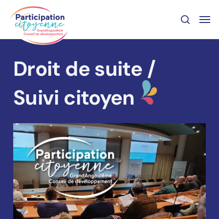
Skip
Panneau de gestion des cookies
Men
to
recher
main
content
Droit de suite /
Suivi citoyen