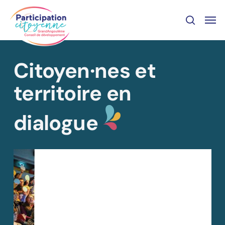
Skip
Panneau de gestion des cookies
Men
to
recher
main
content
Citoyen·nes et
territoire en
dialogue